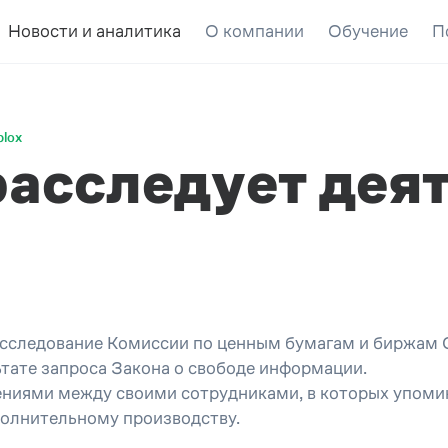
Новости и аналитика
О компании
Обучение
П
blox
расследует дея
асследование Комиссии по ценным бумагам и биржам 
тате запроса Закона о свободе информации.
иями между своими сотрудниками, в которых упомина
олнительному производству.