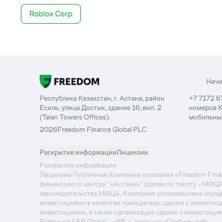
Roblox Corp
Нач
Республика Казахстан, г. Астана, район
+7 7172 6
Есиль, улица Достык, здание 16, внп. 2
номеров К
(Talan Towers Offices).
мобильных
2026
Freedom Finance Global PLC
-
Раскрытие информации
Лицензии
Раскрытие информации
Лицензии Публичная Компания компания «Freedom Financ
финансового центра "«Астана»" (далее по тексту - МФЦ
законодательства МФЦА, Компания уполномочена осуще
инвестициями в качестве принципала, сделки с инвестиц
инвестициями, а также организация сделок с инвестици
Рейтинги S&P Global – «BB-», прогноз «Стабильный».