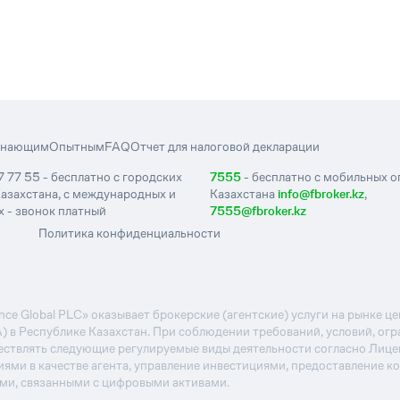
инающим
Опытным
FAQ
Отчет для налоговой декларации
7 77 55 - бесплатно с городских
7555
- бесплатно с мобильных 
азахстана, с международных и
Казахстана
info@fbroker.kz
,
 - звонок платный
7555@fbroker.kz
Политика конфиденциальности
e Global PLC» оказывает брокерские (агентские) услуги на рынке 
А) в Республике Казахстан. При соблюдении требований, условий, ог
ствлять следующие регулируемые виды деятельности согласно Лиц
иями в качестве агента, управление инвестициями, предоставление к
ями, связанными с цифровыми активами.