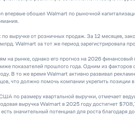
on впервые обошел Walmart по рыночной капитализации
нимания.
по выручке от розничных продаж. За 12 месяцев, зак
млрд. Walmart за тот же период зарегистрировала п
м на рынке, однако его прогноз на 2026 финансовый 
ниже показателей прошлого года. Одним из факторов 
году. В то же время Walmart активно развивал рекла
вцов, что должно помочь компании укрепить позиции в
США по размеру квартальной выручки, отмечает ведущ
, годовая выручка Walmart в 2025 году достигнет $70
 есть значительный потенциал для роста благодаря д