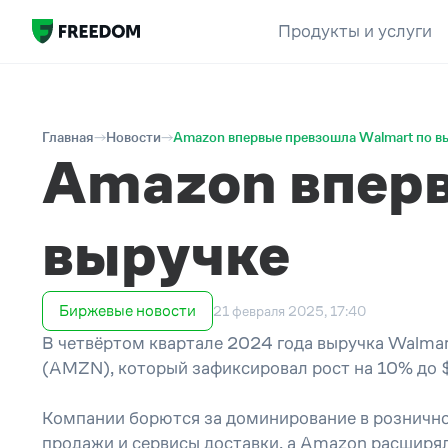
Продукты и услуги
Главная
Новости
Amazon впервые превзошла Walmart по в
Amazon вперв
выручке
Биржевые новости
21 февраля 2025, 17:40
В четвёртом квартале 2024 года выручка Walmar
(AMZN), который зафиксировал рост на 10% до 
Компании борются за доминирование в розничной
продажи и сервисы доставки, а Amazon расширя