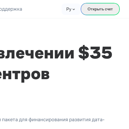
оддержка
Ру
Открыть счет
ивлечении $35
ентров
 пакета для финансирования развития дата-