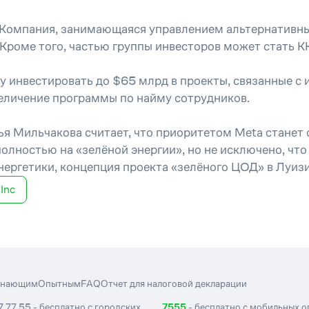
 Компания, занимающаяся управлением альтернативн
Кроме того, частью группы инвесторов может стать KK
ду инвестировать до $65 млрд в проекты, связанные 
величение программы по найму сотрудников.
ья Мильчакова считает, что приоритетом Meta станет
лностью на «зелёной энергии», но не исключено, что 
нергетики, концепция проекта «зелёного ЦОД» в Луиз
Inc
инающим
Опытным
FAQ
Отчет для налоговой декларации
7 77 55 - бесплатно с городских
7555
- бесплатно с мобильных 