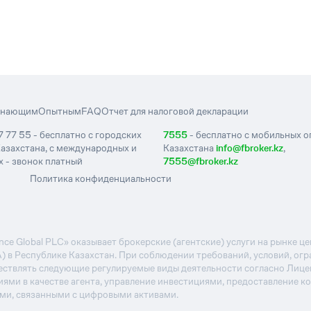
инающим
Опытным
FAQ
Отчет для налоговой декларации
7 77 55 - бесплатно с городских
7555
- бесплатно с мобильных 
азахстана, с международных и
Казахстана
info@fbroker.kz
,
 - звонок платный
7555@fbroker.kz
Политика конфиденциальности
e Global PLC» оказывает брокерские (агентские) услуги на рынке 
А) в Республике Казахстан. При соблюдении требований, условий, ог
ствлять следующие регулируемые виды деятельности согласно Лиц
иями в качестве агента, управление инвестициями, предоставление к
ями, связанными с цифровыми активами.