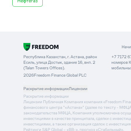
Нефтегаз
Нач
Республика Казахстан, г. Астана, район
+7 7172 6
Есиль, улица Достык, здание 16, внп. 2
номеров К
(Talan Towers Offices).
мобильных
2026
Freedom Finance Global PLC
-
Раскрытие информации
Лицензии
Раскрытие информации
Лицензии Публичная Компания компания «Freedom Financ
финансового центра "«Астана»" (далее по тексту - МФЦ
законодательства МФЦА, Компания уполномочена осуще
инвестициями в качестве принципала, сделки с инвестиц
инвестициями, а также организация сделок с инвестици
Рейтинги S&P Global – «BB-», прогноз «Стабильный».