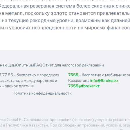
Федеральная резервная система более склонна к сниже
на металл, поскольку золото становится привлекате
я на текущие рекордные уровни, возможны как дальне
ки в условиях неопределенности на мировых финансов
инающим
Опытным
FAQ
Отчет для налоговой декларации
7 77 55 - бесплатно с городских
7555
- бесплатно с мобильных 
азахстана, с международных и
Казахстана
info@fbroker.kz
,
 - звонок платный
7555@fbroker.kz
Политика конфиденциальности
e Global PLC» оказывает брокерские (агентские) услуги на рынке 
А) в Республике Казахстан. При соблюдении требований, условий, ог