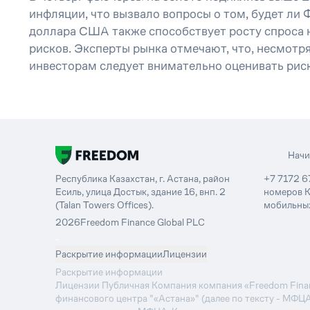
инфляции, что вызвало вопросы о том, будет ли 
доллара США также способствует росту спроса 
рисков. Эксперты рынка отмечают, что, несмотр
инвесторам следует внимательно оценивать рис
Нач
Республика Казахстан, г. Астана, район
+7 7172 6
Есиль, улица Достык, здание 16, внп. 2
номеров К
(Talan Towers Offices).
мобильных
2026
Freedom Finance Global PLC
-
Раскрытие информации
Лицензии
Раскрытие информации
Лицензии Публичная Компания компания «Freedom Financ
финансового центра "«Астана»" (далее по тексту - МФЦ