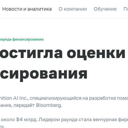
Новости и аналитика
О компании
Обучение
П
в раунде финансирования
достигла оценки
нсирования
nition AI Inc., специализирующийся на разработке по
ания, передаёт Bloomberg.
 около $4 млрд. Лидером раунда стала венчурная фир
rs.