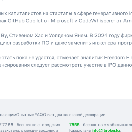
ных капиталистов на стартапы в сфере генеративног
как GitHub Copilot от Microsoft и CodeWhisperer от 
м Ву, Стивеном Хао и Уолденом Янем. В 2024 году фир
цикл разработки ПО и даже заменить инженера-прог
тать пока не удастся, отмечает аналитик Freedom Fi
нсирования следует рассмотреть участие в IPO данн
инающим
Опытным
FAQ
Отчет для налоговой декларации
7 77 55 - бесплатно с городских
7555
- бесплатно с мобильных 
азахстана, с международных и
Казахстана
info@fbroker.kz
,