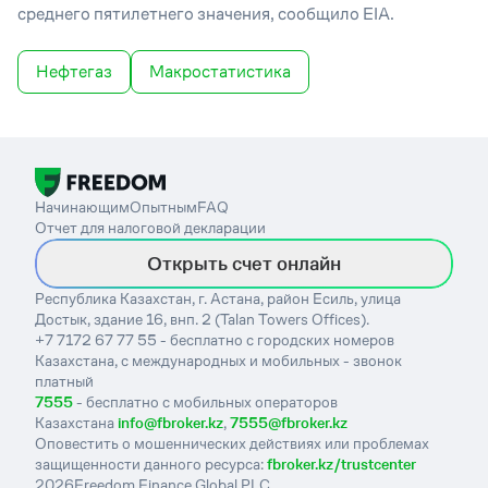
среднего пятилетнего значения, сообщило EIA.
Нефтегаз
Макростатистика
Начинающим
Опытным
FAQ
Отчет для налоговой декларации
Открыть счет онлайн
Республика Казахстан, г. Астана, район Есиль, улица
Достык, здание 16, внп. 2 (Talan Towers Offices).
+7 7172 67 77 55 - бесплатно с городских номеров
Казахстана, с международных и мобильных - звонок
платный
7555
- бесплатно с мобильных операторов
Казахстана
info@fbroker.kz
,
7555@fbroker.kz
Оповестить о мошеннических действиях или проблемах
защищенности данного ресурса:
fbroker.kz/trustcenter
2026
Freedom Finance Global PLC