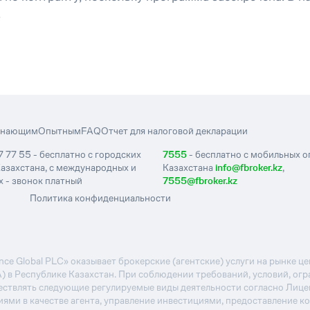
.
инающим
Опытным
FAQ
Отчет для налоговой декларации
7 77 55 - бесплатно с городских
7555
- бесплатно с мобильных 
азахстана, с международных и
Казахстана
info@fbroker.kz
,
 - звонок платный
7555@fbroker.kz
Политика конфиденциальности
e Global PLC» оказывает брокерские (агентские) услуги на рынке 
А) в Республике Казахстан. При соблюдении требований, условий, ог
ствлять следующие регулируемые виды деятельности согласно Лиц
иями в качестве агента, управление инвестициями, предоставление к