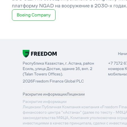
платформу NGAD на вооружение в 2030-х годах
Boeing Company
Нач
Республика Казахстан, г. Астана, район
+7 7172 6
Есиль, улица Достык, здание 16, внп. 2
номеров К
(Talan Towers Offices).
мобильных
2026
Freedom Finance Global PLC
-
Раскрытие информации
Лицензии
Раскрытие информации
Лицензии Публичная Компания компания «Freedom Financ
финансового центра "«Астана»" (далее по тексту - МФЦ
законодательства МФЦА, Компания уполномочена осуще
инвестициями в качестве принципала, сделки с инвестиц