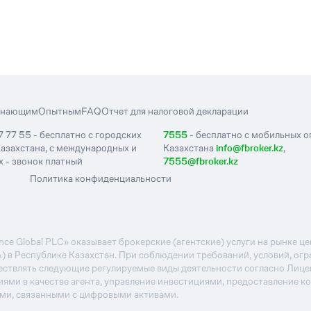
инающим
Опытным
FAQ
Отчет для налоговой декларации
7 77 55 - бесплатно с городских
7555
- бесплатно с мобильных 
азахстана, с международных и
Казахстана
info@fbroker.kz
,
 - звонок платный
7555@fbroker.kz
Политика конфиденциальности
e Global PLC» оказывает брокерские (агентские) услуги на рынке 
А) в Республике Казахстан. При соблюдении требований, условий, ог
ствлять следующие регулируемые виды деятельности согласно Лиц
иями в качестве агента, управление инвестициями, предоставление к
ями, связанными с цифровыми активами.