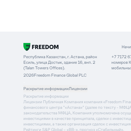
Нач
Республика Казахстан, г. Астана, район
+7 7172 6
Есиль, улица Достык, здание 16, внп. 2
номеров К
(Talan Towers Offices).
мобильных
2026
Freedom Finance Global PLC
-
Раскрытие информации
Лицензии
Раскрытие информации
Лицензии Публичная Компания компания «Freedom Financ
финансового центра "«Астана»" (далее по тексту - МФЦ
законодательства МФЦА, Компания уполномочена осуще
инвестициями в качестве принципала, сделки с инвестиц
инвестициями, а также организация сделок с инвестици
Рейтинги S&P Global – «BB-», прогноз «Стабильный».