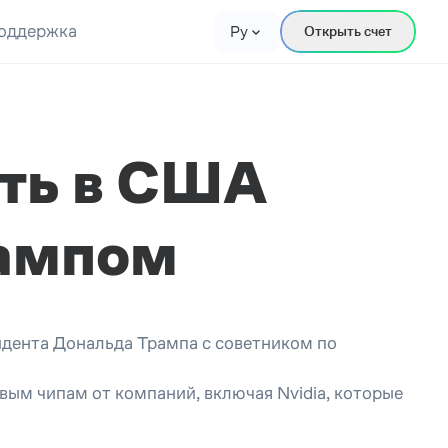
оддержка
Ру
Открыть счет
ть в США
рампом
идента Дональда Трампа с советником по
.
вым чипам от компаний, включая Nvidia, которые