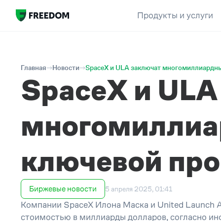
Продукты и услуги
Главная
Новости
SpaceX и ULA заключат многомиллиардны
SpaceX и ULA
многомиллиар
ключевой пр
Биржевые новости
5 апреля 2025, 01:41
Компании SpaceX Илона Маска и United Launch Al
стоимостью в миллиарды долларов, согласно и