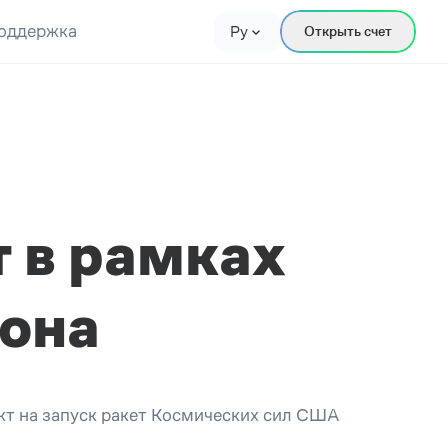
оддержка
Ру
Открыть счет
 в рамках
она
акт на запуск ракет Космических сил США