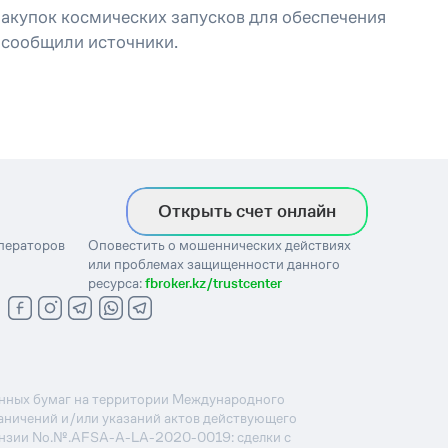
акупок космических запусков для обеспечения
 сообщили источники.
Открыть счет онлайн
операторов
Оповестить о мошеннических действиях
или проблемах защищенности данного
ресурса:
fbroker.kz/trustcenter
ценных бумаг на территории Международного
раничений и/или указаний актов действующего
ензии No.№.AFSA-A-LA-2020-0019: сделки с