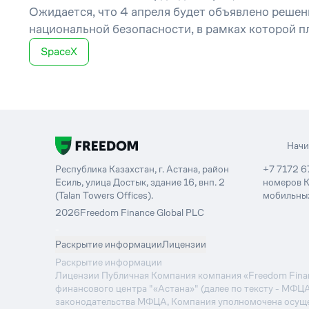
Ожидается, что 4 апреля будет объявлено решен
национальной безопасности, в рамках которой п
SpaceX
Нач
Республика Казахстан, г. Астана, район
+7 7172 6
Есиль, улица Достык, здание 16, внп. 2
номеров К
(Talan Towers Offices).
мобильных
2026
Freedom Finance Global PLC
-
Раскрытие информации
Лицензии
Раскрытие информации
Лицензии Публичная Компания компания «Freedom Financ
финансового центра "«Астана»" (далее по тексту - МФЦ
законодательства МФЦА, Компания уполномочена осуще