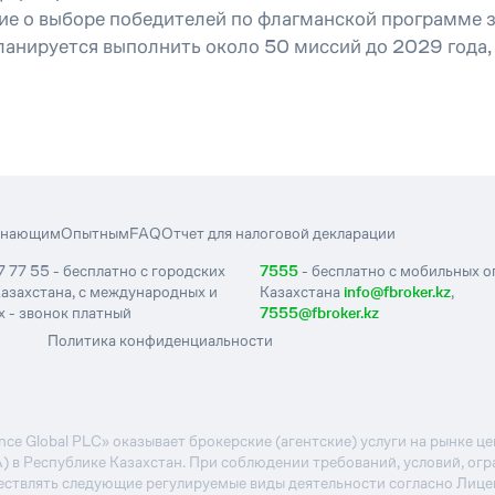
ие о выборе победителей по флагманской программе з
ланируется выполнить около 50 миссий до 2029 года,
инающим
Опытным
FAQ
Отчет для налоговой декларации
7 77 55 - бесплатно с городских
7555
- бесплатно с мобильных 
азахстана, с международных и
Казахстана
info@fbroker.kz
,
 - звонок платный
7555@fbroker.kz
Политика конфиденциальности
e Global PLC» оказывает брокерские (агентские) услуги на рынке 
А) в Республике Казахстан. При соблюдении требований, условий, ог
ствлять следующие регулируемые виды деятельности согласно Лиц