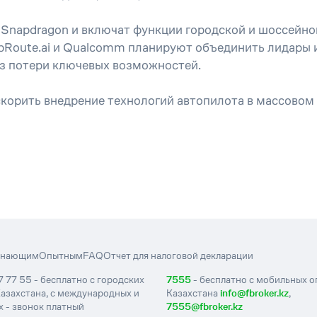
Snapdragon и включат функции городской и шоссейной
pRoute.ai и Qualcomm планируют объединить лидары и
ез потери ключевых возможностей.
скорить внедрение технологий автопилота в массовом
инающим
Опытным
FAQ
Отчет для налоговой декларации
7 77 55 - бесплатно с городских
7555
- бесплатно с мобильных 
азахстана, с международных и
Казахстана
info@fbroker.kz
,
 - звонок платный
7555@fbroker.kz