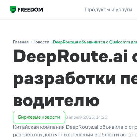
Продукты и услуги
Главная
Новости
DeepRoute.ai объединится с Qualcomm д
DeepRoute.ai
разработки 
водителю
Биржевые новости
8 апреля 2025, 14:25
Китайская компания DeepRoute.ai объявила о с
разработки доступных решений в области автон