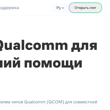
оддержка
Ру
Открыть счет
 Qualcomm для
ний помощи
дителем чипов Qualcomm (QCOM) для совместной