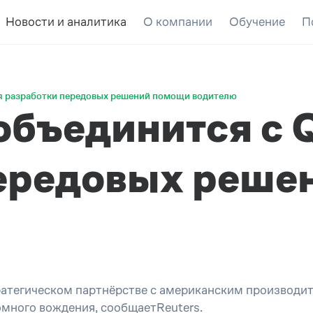
Новости и аналитика
О компании
Обучение
П
ля разработки передовых решений помощи водителю
 объединится с
передовых реше
тратегическом партнёрстве с американским произво
омного вождения, сообщаетReuters.