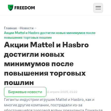
Главная
Новости
Акции Mattel и Hasbro достигли новых минимумов после
повышения торговых пошлин
Акции Mattel и Hasbro
достигли новых
минимумов после
повышения торговых
пошлин
Биржевые новости
11 апреля 2025, 21:22
Гиганты
индустрии
игрушек Mattel и Hasbro,
как и
многие другие компании,
пострадали из-за
обострившейся торговой войны президента Дональда