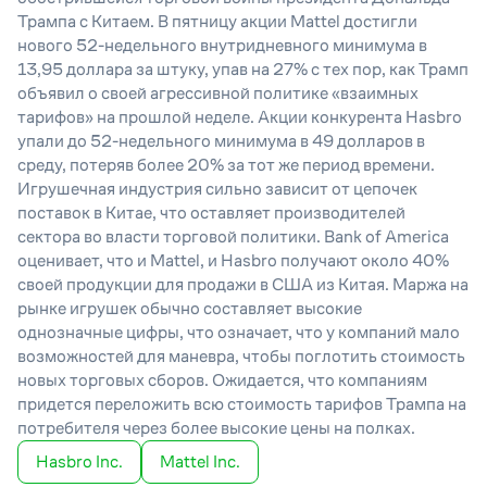
Трампа с Китаем. В пятницу акции Mattel достигли
нового 52-недельного внутридневного минимума в
13,95
доллара
за штуку, упав на 27% с тех пор, как Трамп
объявил о своей агрессивной политике «взаимных
тарифов» на прошлой неделе. Акции конкурента Hasbro
упали до 52-недельного минимума в 49
долларов
в
среду,
потеряв более
20% за тот же период времени.
Игрушечная индустрия сильно зависит от цепочек
поставок в Китае, что оставляет производителей
сектора
во власти торговой политики. Bank of America
оценивает, что и Mattel, и Hasbro
получают
около 40%
своей продукции
для продажи
в США из Китая. Маржа на
рынке
игруш
е
к обычно составляет высокие
однозначные цифры, что означает, что у компаний мало
возможностей для маневра, чтобы поглотить стоимость
новых
торговых
сборов. Ожидается, что компаниям
придется переложить всю стоимость тарифов Трампа на
потребителя через более высокие цены на полках.
Hasbro Inc.
Mattel Inc.