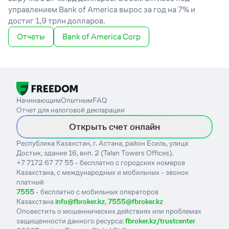
управлением Bank of America вырос за год на 7% и
достиг 1,9 трлн долларов.
Отчеты
Bank of America Corp
Начинающим
Опытным
FAQ
Отчет для налоговой декларации
Открыть счет онлайн
Республика Казахстан, г. Астана, район Есиль, улица
Достык, здание 16, внп. 2 (Talan Towers Offices).
+7 7172 67 77 55 - бесплатно с городских номеров
Казахстана, с международных и мобильных - звонок
платный
7555
- бесплатно с мобильных операторов
Казахстана
info@fbroker.kz
,
7555@fbroker.kz
Оповестить о мошеннических действиях или проблемах
защищенности данного ресурса:
fbroker.kz/trustcenter