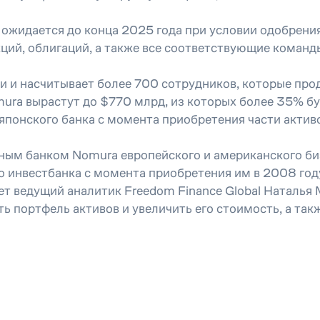
е ожидается до конца 2025 года при условии одобрени
кций, облигаций, а также все соответствующие коман
и и насчитывает более 700 сотрудников, которые про
ura вырастут до $770 млрд, из которых более 35% бу
понского банка с момента приобретения части активо
ным банком Nomura европейского и американского би
о инвестбанка с момента приобретения им в 2008 го
т ведущий аналитик Freedom Finance Global Наталья М
 портфель активов и увеличить его стоимость, а так