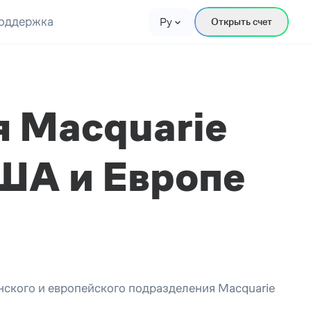
оддержка
Ру
Открыть счет
 Macquarie
ША и Европе
ского и европейского подразделения Macquarie