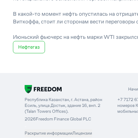
В какой-то момент нефть опустилась на отрицат
Виткоффа, стоит ли сторонам вести переговоры 
Июньский фьючерс на нефть марки WTI закрылся
Нефтегаз
Нач
Республика Казахстан, г. Астана, район
+7 7172 6
Есиль, улица Достык, здание 16, внп. 2
номеров К
(Talan Towers Offices).
мобильных
2026
Freedom Finance Global PLC
-
Раскрытие информации
Лицензии