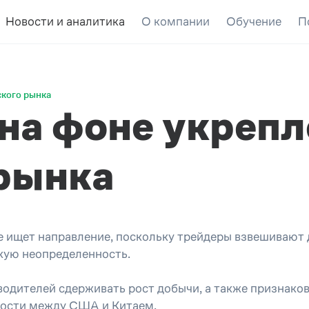
Новости и аналитика
О компании
Обучение
П
ского рынка
 на фоне укреп
рынка
ще ищет направление, поскольку трейдеры взвешиваю
кую неопределенность.
одителей сдерживать рост добычи, а также признаков
ности между США и Китаем.