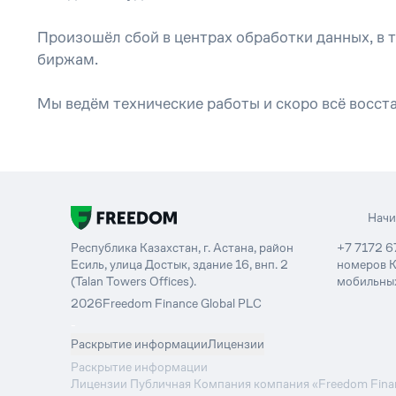
Произошёл сбой в центрах обработки данных, в 
биржам.
Мы ведём технические работы и скоро всё восст
Нач
Республика Казахстан, г. Астана, район
+7 7172 6
Есиль, улица Достык, здание 16, внп. 2
номеров К
(Talan Towers Offices).
мобильных
2026
Freedom Finance Global PLC
-
Раскрытие информации
Лицензии
Раскрытие информации
Лицензии Публичная Компания компания «Freedom Financ