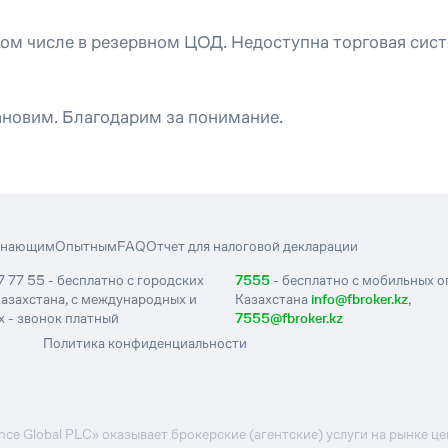
том числе в резервном ЦОД. Недоступна торговая сист
ановим. Благодарим за понимание.
инающим
Опытным
FAQ
Отчет для налоговой декларации
7 77 55 - бесплатно с городских
7555
- бесплатно с мобильных 
азахстана, с международных и
Казахстана
info@fbroker.kz
,
 - звонок платный
7555@fbroker.kz
Политика конфиденциальности
e Global PLC» оказывает брокерские (агентские) услуги на рынке 