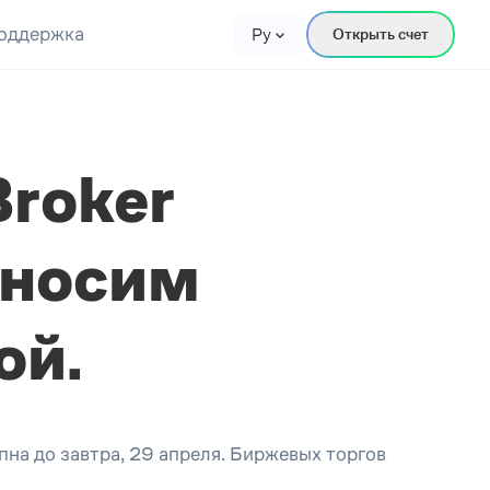
оддержка
Ру
Открыть счет
Broker
иносим
ой.
на до завтра, 29 апреля. Биржевых торгов