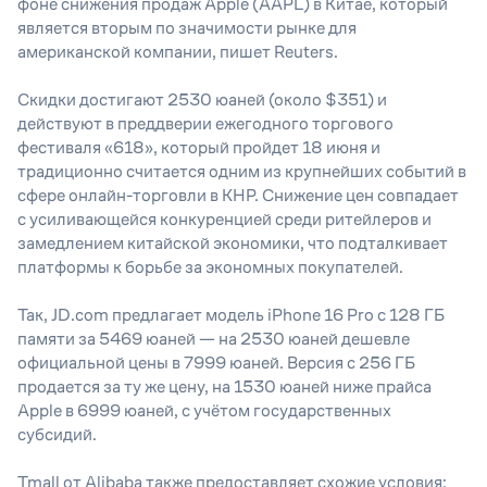
фоне снижения продаж Apple (AAPL) в Китае, который
является вторым по значимости рынке для
американской компании, пишет Reuters.
Скидки достигают 2530 юаней (около $351) и
действуют в преддверии ежегодного торгового
фестиваля «618», который пройдет 18 июня и
традиционно считается одним из крупнейших событий в
сфере онлайн-торговли в КНР. Снижение цен совпадает
с усиливающейся конкуренцией среди ритейлеров и
замедлением китайской экономики, что подталкивает
платформы к борьбе за экономных покупателей.
Так, JD.com предлагает модель iPhone 16 Pro с 128 ГБ
памяти за 5469 юаней — на 2530 юаней дешевле
официальной цены в 7999 юаней. Версия с 256 ГБ
продается за ту же цену, на 1530 юаней ниже прайса
Apple в 6999 юаней, с учётом государственных
субсидий.
Tmall от Alibaba также предоставляет схожие условия: