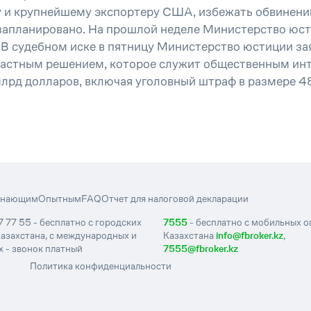
 и крупнейшему экспортеру США, избежать обвинений 
о запланировано. На прошлой неделе Министерство юс
В судебном иске в пятницу Министерство юстиции зая
астным решением, которое служит общественным инт
 млрд долларов, включая уголовный штраф в размере 4
инающим
Опытным
FAQ
Отчет для налоговой декларации
7 77 55 - бесплатно с городских
7555
- бесплатно с мобильных 
азахстана, с международных и
Казахстана
info@fbroker.kz
,
 - звонок платный
7555@fbroker.kz
Политика конфиденциальности