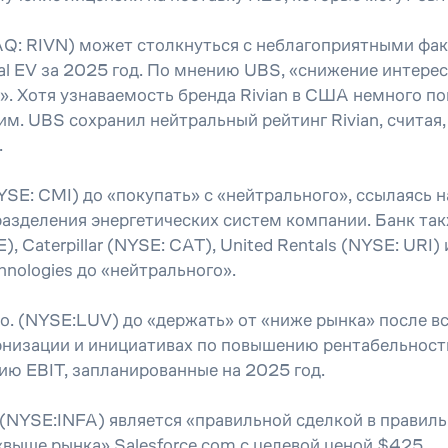
AQ: RIVN) может столкнуться с неблагоприятными фак
al EV за 2025 год. По мнению UBS, «снижение интере
. Хотя узнаваемость бренда Rivian в США немного пов
м. UBS сохранил нейтральный рейтинг Rivian, считая,
.
SE: CMI) до «покупать» с «нейтрального», ссылаясь 
зделения энергетических систем компании. Банк такж
 Caterpillar (NYSE: CAT), United Rentals (NYSE: URI) 
hnologies до «нейтрального».
s Co. (NYSE:LUV) до «держать» от «ниже рынка» после 
рнизации и инициативах по повышению рентабельност
ию EBIT, запланированные на 2025 год.
(NYSE:INFA) является «правильной сделкой в правиль
«выше рынка» Salesforce.com с целевой ценой $425.