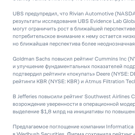
UBS предупредил, что Rivian Automotive (NASD
результаты исследования UBS Evidence Lab Glob
могут ограничить рост в ближайшей перспективе»
потребительское внимание к нему остается низки
но ближайшая перспектива более неоднозначная
Goldman Sachs повысил рейтинг Cummins Inc (NY
и улучшение фундаментальных показателей подра
подтвердил рейтинги «покупать» Deere (NYSE: DE),
рейтинги KBR (NYSE: KBR) и Atmus Filtration Tec
В Jefferies повысили рейтинг Southwest Airline
возрождение уверенности в операционной моде
выделение $1,8 млрд на инициативы по повышен
Предлагаемое поглощение компании Informatica 
в Wedbush Securities. Фирма сохранила рейтинг 