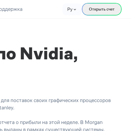
оддержка
Ру
Открыть счет
о Nvidia,
для поставок своих графических процессоров
tanley.
отчета о прибыли на этой неделе. В Morgan
ыть выданы в рамках существующей системы.