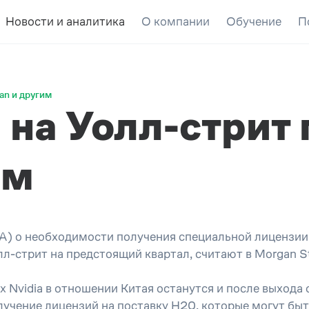
Новости и аналитика
О компании
Обучение
П
ian и другим
а Уолл-стрит п
им
 о необходимости получения специальной лицензии 
лл-стрит на предстоящий квартал, считают в Morgan S
х Nvidia в отношении Китая останутся и после выхода 
получение лицензий на поставку H20, которые могут б