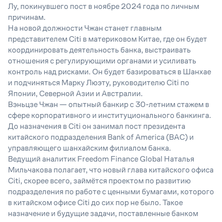
Лу, покинувшего пост в ноябре 2024 года по личным
причинам.
На новой должности Чжан станет главным
представителем Citi в материковом Китае, где он будет
координировать деятельность банка, выстраивать
отношения с регулирующими органами и усиливать
контроль над рисками. Он будет базироваться в Шанхае
и подчиняться Марку Люэту, руководителю Citi по
Японии, Северной Азии и Австралии.
Вэньцзе Чжан — опытный банкир с 30-летним стажем в
сфере корпоративного и институционального банкинга.
До назначения в Citi он занимал пост президента
китайского подразделения Bank of America (BAC) и
управляющего шанхайским филиалом банка.
Ведущий аналитик Freedom Finance Global Наталья
Мильчакова полагает, что новый глава китайского офиса
Citi,
скорее всего, займётся проектом по развитию
подразделения по работе с ценными бумагами, которого
в китайском офисе
Citi
до сих пор не было. Такое
назначение и будущие задачи, поставленные банком