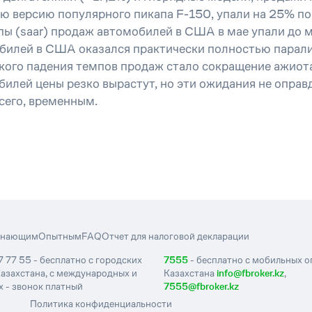
ю версию популярного пикапа F-150, упали на 25% по
ы (saar) продаж автомобилей в США в мае упали до м
обилей в США оказался практически полностью парал
акого падения темпов продаж стало сокращение ажиота
билей цены резко вырастут, но эти ожидания не оправ
сего, временным.
инающим
Опытным
FAQ
Отчет для налоговой декларации
7 77 55 - бесплатно с городских
7555
- бесплатно с мобильных 
азахстана, с международных и
Казахстана
info@fbroker.kz
,
 - звонок платный
7555@fbroker.kz
Политика конфиденциальности