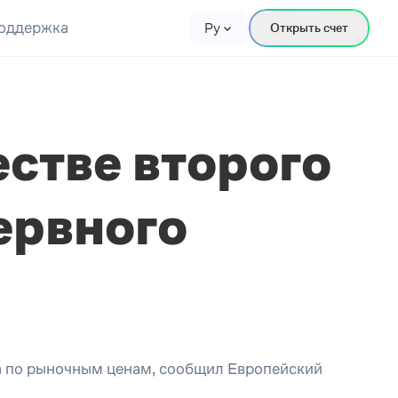
оддержка
Ру
Открыть счет
естве второго
ервного
ва по рыночным ценам, сообщил Европейский