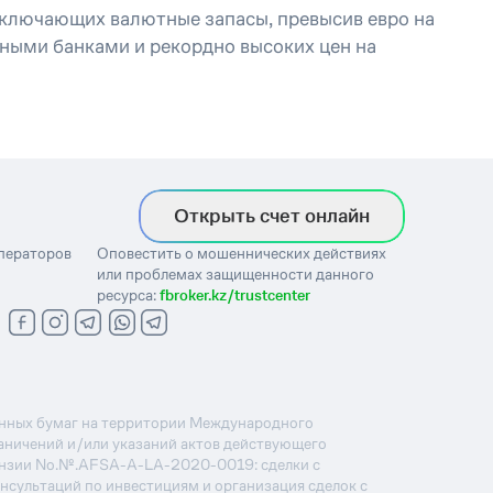
включающих валютные запасы, превысив евро на
ьными банками и рекордно высоких цен на
Открыть счет онлайн
операторов
Оповестить о мошеннических действиях
или проблемах защищенности данного
ресурса:
fbroker.kz/trustcenter
ценных бумаг на территории Международного
раничений и/или указаний актов действующего
ензии No.№.AFSA-A-LA-2020-0019: сделки с
онсультаций по инвестициям и организация сделок с