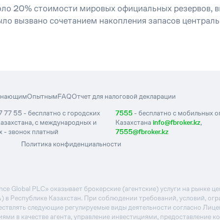
коло 20% стоимости мировых официальных резервов, 
было вызвано сочетанием накопления запасов централ
инающим
Опытным
FAQ
Отчет для налоговой декларации
7 77 55 - бесплатно с городских
7555
- бесплатно с мобильных 
азахстана, с международных и
Казахстана
info@fbroker.kz
,
 - звонок платный
7555@fbroker.kz
Политика конфиденциальности
e Global PLC» оказывает брокерские (агентские) услуги на рынке 
А) в Республике Казахстан. При соблюдении требований, условий, ог
ствлять следующие регулируемые виды деятельности согласно Лиц
иями в качестве агента, управление инвестициями, предоставление к