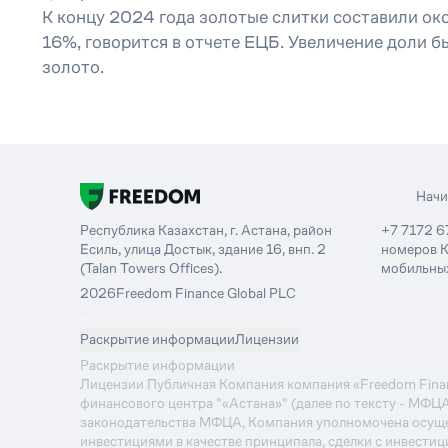
К концу 2024 года золотые слитки составили о
16%, говорится в отчете ЕЦБ. Увеличение доли 
золото.
Нач
Республика Казахстан, г. Астана, район
+7 7172 6
Есиль, улица Достык, здание 16, внп. 2
номеров К
(Talan Towers Offices).
мобильных
2026
Freedom Finance Global PLC
-
Раскрытие информации
Лицензии
Раскрытие информации
Лицензии Публичная Компания компания «Freedom Financ
финансового центра "«Астана»" (далее по тексту - МФЦ
законодательства МФЦА, Компания уполномочена осуще
инвестициями в качестве принципала, сделки с инвестиц