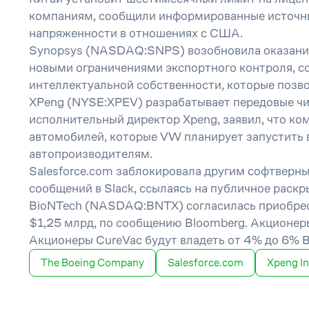
компаниям, сообщили информированные источники
напряженности в отношениях с США.
Synopsys (NASDAQ:SNPS) возобновила оказание н
новыми ограничениями экспортного контроля, с
интеллектуальной собственности, которые позв
XPeng (NYSE:XPEV) разрабатывает передовые чип
исполнительный директор Xpeng, заявил, что ко
автомобилей, которые VW планирует запустить в
автопроизводителям.
Salesforce.com заблокировала другим софтверны
сообщений в Slack, ссылаясь на публичное раск
BioNTech (NASDAQ:BNTX) согласилась приобрес
$1,25 млрд, по сообщению Bloomberg. Акционеры
Акционеры CureVac будут владеть от 4% до 6% B
The Boeing Company
Salesforce.com
Xpeng I