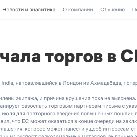
Новости и аналитика
О компании
Обучение
П
ачала торгов в
 India, направлявшийся в Лондон из Ахмадабада, поте
члены экипажа, и причина крушения пока не выяснена.
анирует разослать торговым партнерам письма с ука
 9 июля для повторного введения повышенных пошлин 
вил, что ЕС может оказаться в конце очереди на закл
оглашения, которое может нанести ущерб интересам ст
зии на экспорт редкоземельных металлов, выданные 