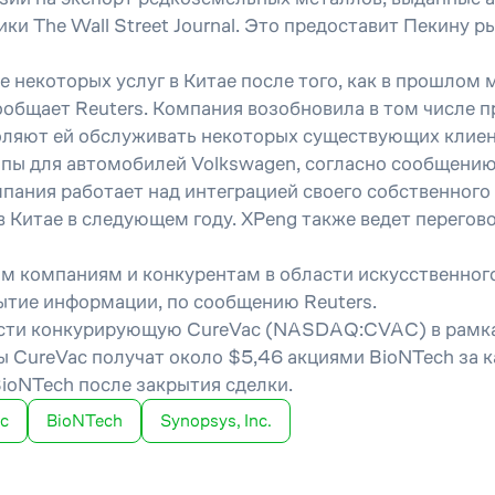
 The Wall Street Journal. Это предоставит Пекину ры
екоторых услуг в Китае после того, как в прошлом 
ообщает Reuters. Компания возобновила в том числе 
оляют ей обслуживать некоторых существующих клиен
ы для автомобилей Volkswagen, согласно сообщению Fi
мпания работает над интеграцией своего собственного
 Китае в следующем году. XPeng также ведет перегово
м компаниям и конкурентам в области искусственног
рытие информации, по сообщению Reuters.
ти конкурирующую CureVac (NASDAQ:CVAC) в рамках
 CureVac получат около $5,46 акциями BioNTech за 
ioNTech после закрытия сделки.
nc
BioNTech
Synopsys, Inc.