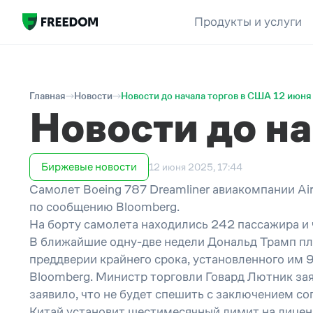
Продукты и услуги
Главная
Новости
Новости до начала торгов в США 12 июня
Новости до н
Биржевые новости
12 июня 2025, 17:44
Самолет Boeing 787 Dreamliner авиакомпании Air
по сообщению Bloomberg.
На борту самолета находились 242 пассажира и 
В ближайшие одну-две недели Дональд Трамп пл
преддверии крайнего срока, установленного им
Bloomberg. Министр торговли Говард Лютник зая
заявило, что не будет спешить с заключением с
Китай установит шестимесячный лимит на лицен