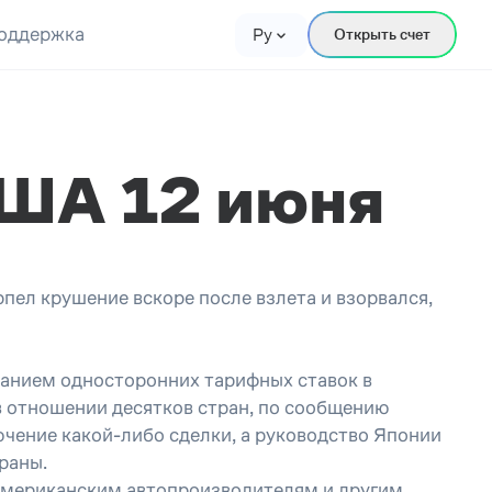
оддержка
Ру
Открыть счет
 США 12 июня
рпел крушение вскоре после взлета и взорвался,
занием односторонних тарифных ставок в
в отношении десятков стран, по сообщению
ючение какой-либо сделки, а руководство Японии
раны.
американским автопроизводителям и другим