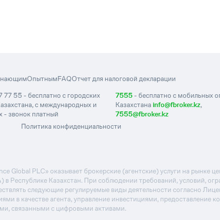
инающим
Опытным
FAQ
Отчет для налоговой декларации
7 77 55 - бесплатно с городских
7555
- бесплатно с мобильных 
азахстана, с международных и
Казахстана
info@fbroker.kz
,
 - звонок платный
7555@fbroker.kz
Политика конфиденциальности
e Global PLC» оказывает брокерские (агентские) услуги на рынке 
А) в Республике Казахстан. При соблюдении требований, условий, ог
ствлять следующие регулируемые виды деятельности согласно Лиц
иями в качестве агента, управление инвестициями, предоставление к
ями, связанными с цифровыми активами.