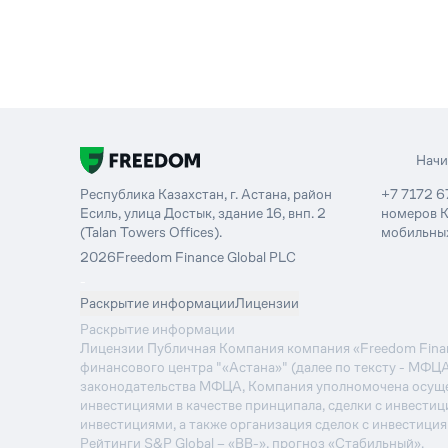
Нач
Республика Казахстан, г. Астана, район
+7 7172 6
Есиль, улица Достык, здание 16, внп. 2
номеров К
(Talan Towers Offices).
мобильных
2026
Freedom Finance Global PLC
-
Раскрытие информации
Лицензии
Раскрытие информации
Лицензии Публичная Компания компания «Freedom Financ
финансового центра "«Астана»" (далее по тексту - МФЦ
законодательства МФЦА, Компания уполномочена осуще
инвестициями в качестве принципала, сделки с инвестиц
инвестициями, а также организация сделок с инвестици
Рейтинги S&P Global – «BB-», прогноз «Стабильный».