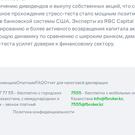
личению дивидендов и выкупу собственных акций, что
шное прохождение стресс-теста стало мощным позити
 банковской системы США. Эксперты из RBC Capital Ma
вированию и более активного возвращения капитала а
ющую динамику по сравнению с широким рынком, демо
-теста усилят доверие к финансовому сектору.
инающим
Опытным
FAQ
Отчет для налоговой декларации
7 77 55 - бесплатно с городских
7555
- бесплатно с мобильных 
азахстана, с международных и
Казахстана
info@fbroker.kz
,
 - звонок платный
7555@fbroker.kz
Политика конфиденциальности