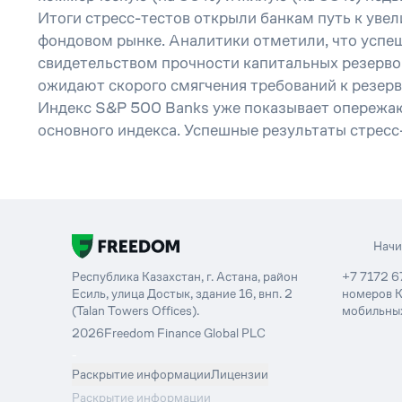
Итоги стресс-тестов открыли банкам путь к уве
фондовом рынке. Аналитики отметили, что успе
свидетельством прочности капитальных резервов
ожидают скорого смягчения требований к резер
Индекс S&P 500 Banks уже показывает опережа
основного индекса. Успешные результаты стресс
Нач
Республика Казахстан, г. Астана, район
+7 7172 6
Есиль, улица Достык, здание 16, внп. 2
номеров К
(Talan Towers Offices).
мобильных
2026
Freedom Finance Global PLC
-
Раскрытие информации
Лицензии
Раскрытие информации