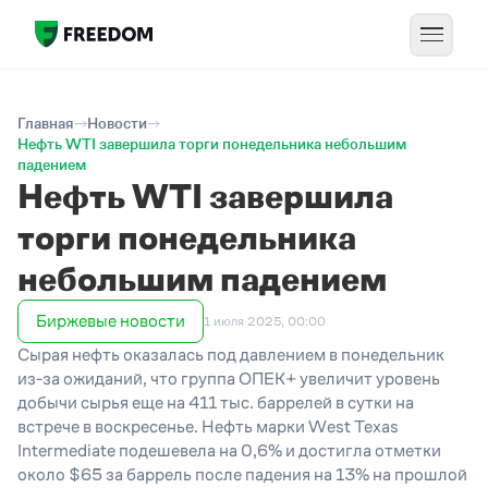
Главная
Новости
Нефть WTI завершила торги понедельника небольшим
падением
Нефть WTI завершила
торги понедельника
небольшим падением
Биржевые новости
1 июля 2025, 00:00
Сырая нефть оказалась под давлением в понедельник
из-за ожиданий, что группа ОПЕК+ увеличит уровень
добычи
сыр
ь
я
еще
на 411 тыс. баррелей в сутки на
встрече в воскресенье. Нефть марки West Texas
Intermediate подешевела на 0,6% и достигла отметки
около $65 за баррель после падения на 13% на прошлой