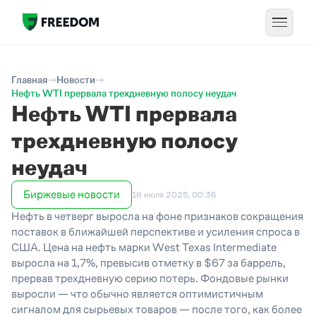
Главная
Новости
Нефть WTI прервала трехдневную полосу неудач
Нефть WTI прервала
трехдневную полосу
неудач
Биржевые новости
18 июля 2025, 00:36
Нефть
в четверг
выросла на фоне признаков сокращения
поставок в ближайшей перспективе и усиления спроса в
США. Цена на нефть марки West Texas Intermediate
выросла на 1,7%, превысив отметку в $67 за баррель,
прервав тр
е
хдневную серию потерь. Фондовые рынки
выросли — что обычно является оптимистичным
сигналом для сырьевых товаров — после того, как более