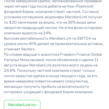
После завершения сделки, запланированной примерно
через четыре года после дебюта на Нью-Йоркской
фондовой бирже, компания станет частной. Согласно
условиям соглашения, акционеры MeridianLink получат
по $20 наличными за акцию, что на 26% выше цены
закрытия предыдущей сессии. На этом фоне котировки
компании выросли на 24%.
Высокая рентабельность MeridianLink по EBITDA на
уровне около 40% делает ее привлекательным активом,
отмечает Reuters.
По словам ведущего аналитика Freedom Finance Global
Натальи Мильчаковой, после объявления о сделке 11
августа акции MeridianLink взлетели всего за день на
24,6%. Поскольку частной компания станет только
после закрытия сделки в конце текущего года, за это
время наверняка появится немало спекулянтов,
желающих получить прибыль на волатильности
котировок уходящей с фондовой биржи компании.
MeridianLink Inc