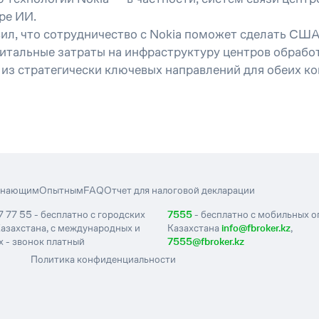
ре ИИ.
вил, что сотрудничество с Nokia поможет сделать СШ
итальные затраты на инфраструктуру центров обработ
м из стратегически ключевых направлений для обеих к
инающим
Опытным
FAQ
Отчет для налоговой декларации
7 77 55 - бесплатно с городских
7555
- бесплатно с мобильных 
азахстана, с международных и
Казахстана
info@fbroker.kz
,
 - звонок платный
7555@fbroker.kz
Политика конфиденциальности