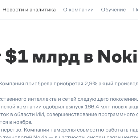
Новости и аналитика
О компании
Обучение
П
 $1 млрд в Nok
 Компания приобрела приобретая 2,9% акций произво
сственного интеллекта и сетей следующего поколения.
инской компании одобрил выпуск 166,4 млн новых акци
оток в области ИИ, совершенствование программного о
ся в ноябре.
тнерство. Компании намерены совместно работать на
 технологий Nokia — в частности, систем связи центр