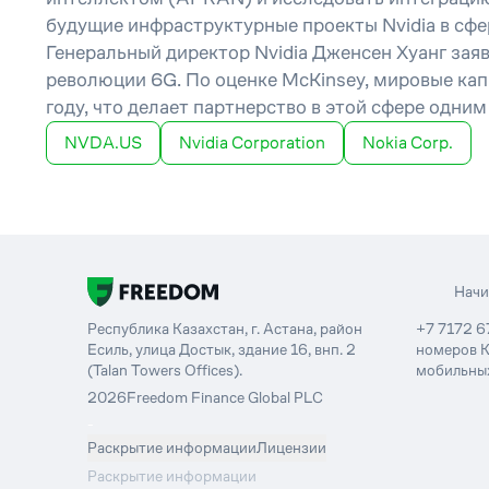
будущие инфраструктурные проекты Nvidia в сфе
Генеральный директор Nvidia Дженсен Хуанг зая
революции 6G. По оценке McKinsey, мировые кап
году, что делает партнерство в этой сфере одни
NVDA.US
Nvidia Corporation
Nokia Corp.
Нач
Республика Казахстан, г. Астана, район
+7 7172 6
Есиль, улица Достык, здание 16, внп. 2
номеров К
(Talan Towers Offices).
мобильных
2026
Freedom Finance Global PLC
-
Раскрытие информации
Лицензии
Раскрытие информации