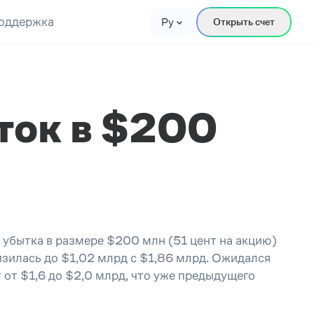
оддержка
Ру
Открыть счет
ток в $200
убытка в размере $200 млн (51 цент на акцию)
изилась до $1,02 млрд с $1,86 млрд. Ожидался
т от
$
1,6 до
$
2,0 млрд, что уже предыдущего