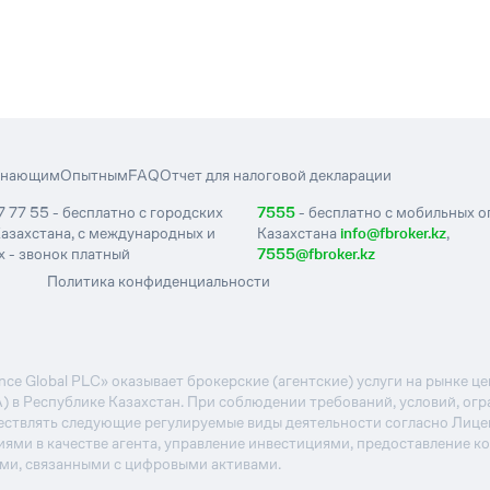
инающим
Опытным
FAQ
Отчет для налоговой декларации
7 77 55 - бесплатно с городских
7555
- бесплатно с мобильных 
азахстана, с международных и
Казахстана
info@fbroker.kz
,
 - звонок платный
7555@fbroker.kz
Политика конфиденциальности
e Global PLC» оказывает брокерские (агентские) услуги на рынке 
А) в Республике Казахстан. При соблюдении требований, условий, ог
ствлять следующие регулируемые виды деятельности согласно Лиц
иями в качестве агента, управление инвестициями, предоставление к
ями, связанными с цифровыми активами.