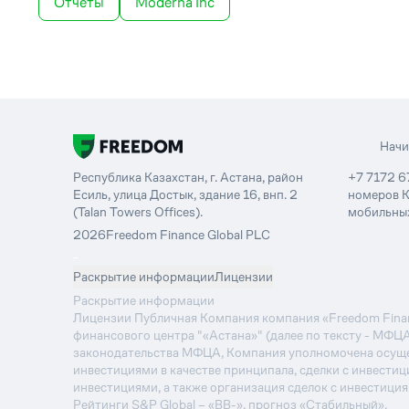
Отчеты
Moderna Inc
Нач
Республика Казахстан, г. Астана, район
+7 7172 6
Есиль, улица Достык, здание 16, внп. 2
номеров К
(Talan Towers Offices).
мобильных
2026
Freedom Finance Global PLC
-
Раскрытие информации
Лицензии
Раскрытие информации
Лицензии Публичная Компания компания «Freedom Financ
финансового центра "«Астана»" (далее по тексту - МФЦ
законодательства МФЦА, Компания уполномочена осуще
инвестициями в качестве принципала, сделки с инвестиц
инвестициями, а также организация сделок с инвестици
Рейтинги S&P Global – «BB-», прогноз «Стабильный».