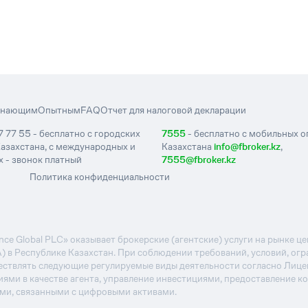
инающим
Опытным
FAQ
Отчет для налоговой декларации
7 77 55 - бесплатно с городских
7555
- бесплатно с мобильных 
азахстана, с международных и
Казахстана
info@fbroker.kz
,
 - звонок платный
7555@fbroker.kz
Политика конфиденциальности
e Global PLC» оказывает брокерские (агентские) услуги на рынке 
А) в Республике Казахстан. При соблюдении требований, условий, ог
ствлять следующие регулируемые виды деятельности согласно Лиц
иями в качестве агента, управление инвестициями, предоставление к
ями, связанными с цифровыми активами.