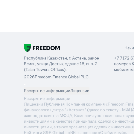
Нач
Республика Казахстан, г. Астана, район
+7 7172 6
Есиль, улица Достык, здание 16, внп. 2
номеров К
(Talan Towers Offices).
мобильных
2026
Freedom Finance Global PLC
-
Раскрытие информации
Лицензии
Раскрытие информации
Лицензии Публичная Компания компания «Freedom Financ
финансового центра "«Астана»" (далее по тексту - МФЦ
законодательства МФЦА, Компания уполномочена осуще
инвестициями в качестве принципала, сделки с инвестиц
инвестициями, а также организация сделок с инвестици
Рейтинги S&P Global – «BB-», прогноз «Стабильный».