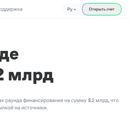
оддержка
Ру
Открыть счет
нде
2 млрд
ах раунда финансирования на сумму $2 млрд, что
ылкой на источники.