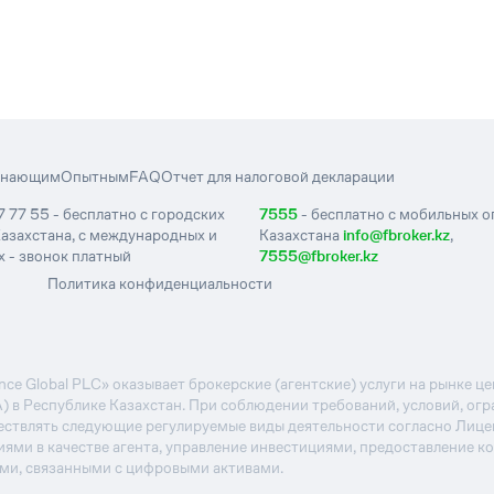
инающим
Опытным
FAQ
Отчет для налоговой декларации
7 77 55 - бесплатно с городских
7555
- бесплатно с мобильных 
азахстана, с международных и
Казахстана
info@fbroker.kz
,
 - звонок платный
7555@fbroker.kz
Политика конфиденциальности
e Global PLC» оказывает брокерские (агентские) услуги на рынке 
А) в Республике Казахстан. При соблюдении требований, условий, ог
ствлять следующие регулируемые виды деятельности согласно Лиц
иями в качестве агента, управление инвестициями, предоставление к
ями, связанными с цифровыми активами.