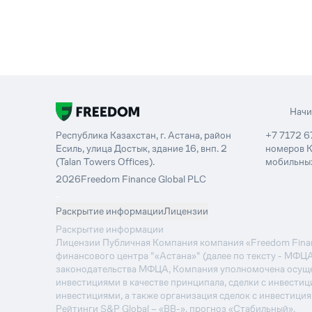
Нач
Республика Казахстан, г. Астана, район
+7 7172 6
Есиль, улица Достык, здание 16, внп. 2
номеров К
(Talan Towers Offices).
мобильных
2026
Freedom Finance Global PLC
-
Раскрытие информации
Лицензии
Раскрытие информации
Лицензии Публичная Компания компания «Freedom Financ
финансового центра "«Астана»" (далее по тексту - МФЦ
законодательства МФЦА, Компания уполномочена осуще
инвестициями в качестве принципала, сделки с инвестиц
инвестициями, а также организация сделок с инвестици
Рейтинги S&P Global – «BB-», прогноз «Стабильный».