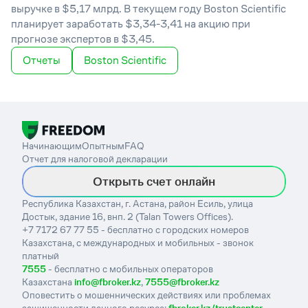
выручке в $5,17 млрд. В текущем году Boston Scientific
планирует заработать $3,34-3,41 на акцию при
прогнозе экспертов в $3,45.
Отчеты
Boston Scientific
Начинающим
Опытным
FAQ
Отчет для налоговой декларации
Открыть счет онлайн
Республика Казахстан, г. Астана, район Есиль, улица
Достык, здание 16, внп. 2 (Talan Towers Offices).
+7 7172 67 77 55 - бесплатно с городских номеров
Казахстана, с международных и мобильных - звонок
платный
7555
- бесплатно с мобильных операторов
Казахстана
info@fbroker.kz
,
7555@fbroker.kz
Оповестить о мошеннических действиях или проблемах
защищенности данного ресурса:
fbroker.kz/trustcenter