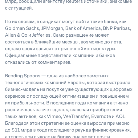
млрд, сообщили агентству
Reuters
источники, знакомые
с ситуацией.
По их словам, в синдикат могут войти такие банки, как
Goldman Sachs, JPMorgan, Bank of America, BNP Paribas,
Allen & Co и Jefferies. Само размещение может
состояться в ближайшие месяцы, возможно до лета,
однако сроки зависят от рыночной конъюнктуры.
Официальные представители компании и банков
отказались от комментариев.
Bending Spoons — одна из наиболее заметных
технологических компаний Европы, которая выстроила
бизнес-модель на покупке уже существующих цифровых
сервисов с последующей оптимизацией и повышением
их прибыльности. В последние годы компания активно
расширялась за счет сделок, включая приобретения
таких активов, как Vimeo, WeTransfer, Evernote и AOL.
Благодаря этой стратегии ее оценка выросла примерно
до
$
11 млрд в ходе последнего раунда финансирования,
а теперь при выходе на биржу она может почти