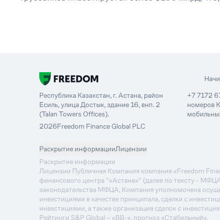
Нач
Республика Казахстан, г. Астана, район
+7 7172 6
Есиль, улица Достык, здание 16, внп. 2
номеров К
(Talan Towers Offices).
мобильных
2026
Freedom Finance Global PLC
-
Раскрытие информации
Лицензии
Раскрытие информации
Лицензии Публичная Компания компания «Freedom Financ
финансового центра "«Астана»" (далее по тексту - МФЦ
законодательства МФЦА, Компания уполномочена осуще
инвестициями в качестве принципала, сделки с инвестиц
инвестициями, а также организация сделок с инвестици
Рейтинги S&P Global – «BB-», прогноз «Стабильный».