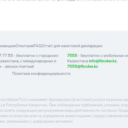
инающим
Опытным
FAQ
Отчет для налоговой декларации
7 77 55 - бесплатно с городских
7555
- бесплатно с мобильных 
азахстана, с международных и
Казахстана
info@fbroker.kz
,
 - звонок платный
7555@fbroker.kz
Политика конфиденциальности
e Global PLC» оказывает брокерские (агентские) услуги на рынке 
А) в Республике Казахстан. При соблюдении требований, условий, ог
ствлять следующие регулируемые виды деятельности согласно Лиц
иями в качестве агента, управление инвестициями, предоставление к
ями, связанными с цифровыми активами.