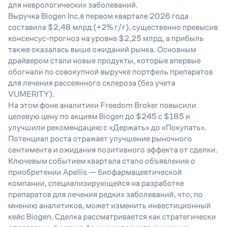
для неврологических заболеваний.
Выручка Biogen Inc.в первом квартале 2026 года
составила $2,48 млрд (+2% г/г), существенно превысив
консенсус-прогноз на уровне $2,25 млрд, а прибыль
также оказалась выше ожиданий рынка. Основным
драйвером стали новые продукты, которые впервые
обогнали по совокупной выручке портфель препаратов
для лечения рассеянного склероза (без учета
VUMERITY).
На этом фоне аналитики Freedom Broker повысили
целевую цену по акциям Biogen до $245 с $185 и
улучшили рекомендацию с «Держать» до «Покупать».
Потенциал роста отражает улучшение рыночного
сентимента и ожидания позитивного эффекта от сделки.
Ключевым событием квартала стало объявление о
приобретении Apellis — биофармацевтической
компании, специализирующейся на разработке
препаратов для лечения редких заболеваний, что, по
мнению аналитиков, может изменить инвестиционный
кейс Biogen. Сделка рассматривается как стратегически