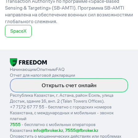
Transaction Authority» по программе «Space-Based
Sensing & Targeting» (SB-AMTI). Программа SB-AMTI
направлена на обеспечение военных сил возможностями
глобального слежения.
SpaceX
Начинающим
Опытным
FAQ
Отчет для налоговой декларации
Открыть счет онлайн
Республика Казахстан, г. Астана, район Есиль, улица
Достык, здание 16, внп. 2 (Talan Towers Offices).
+7 7172 67 77 55 - бесплатно с городских номеров
Казахстана, с международных и мобильных - звонок
платный
7555
- бесплатно с мобильных операторов
Казахстана
info@fbroker.kz
,
7555@fbroker.kz
Оповестить о мошеннических действиях или проблемах