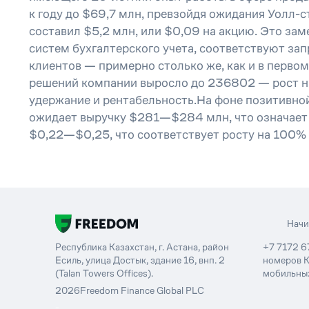
к году до $69,7 млн, превзойдя ожидания Уолл-с
составил $5,2 млн, или $0,09 на акцию. Это зам
систем бухгалтерского учета, соответствуют за
клиентов — примерно столько же, как и в первом
решений компании выросло до 236802 — рост на
удержание и рентабельность.На фоне позитивной
ожидает выручку $281—$284 млн, что означает р
$0,22—$0,25, что соответствует росту на 100% г
Нач
Республика Казахстан, г. Астана, район
+7 7172 6
Есиль, улица Достык, здание 16, внп. 2
номеров К
(Talan Towers Offices).
мобильных
2026
Freedom Finance Global PLC
-