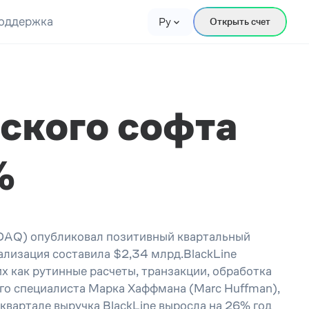
оддержка
Ру
Открыть счет
ского софта
%
ASDAQ) опубликовал позитивный квартальный
ализация составила $2,34 млрд.BlackLine
 как рутинные расчеты, транзакции, обработка
нного специалиста Марка Хаффмана (Marc Huffman),
артале выручка BlackLine выросла на 26% год