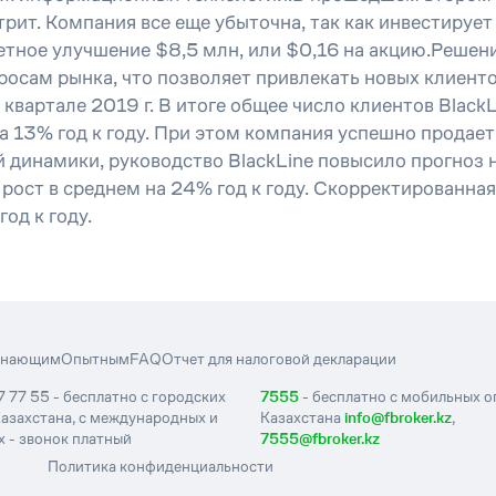
трит. Компания все еще убыточна, так как инвестируе
етное улучшение $8,5 млн, или $0,16 на акцию.Решени
просам рынка, что позволяет привлекать новых клиент
 квартале 2019 г. В итоге общее число клиентов Black
 13% год к году. При этом компания успешно продает
 динамики, руководство BlackLine повысило прогноз 
ост в среднем на 24% год к году. Скорректированна
од к году.
инающим
Опытным
FAQ
Отчет для налоговой декларации
7 77 55 - бесплатно с городских
7555
- бесплатно с мобильных 
азахстана, с международных и
Казахстана
info@fbroker.kz
,
 - звонок платный
7555@fbroker.kz
Политика конфиденциальности