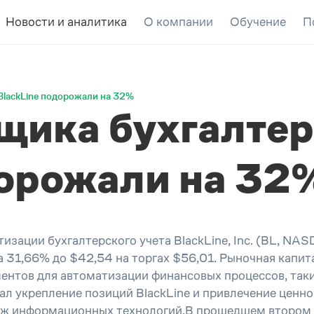
Новости и аналитика
О компании
Обучение
П
BlackLine подорожали на 32%
щика бухгалтер
дорожали на 32
изации бухгалтерского учета BlackLine, Inc. (BL, N
а 31,66% до $42,54 на торгах $56,01. Рыночная капит
нтов для автоматизации финансовых процессов, таких
мечал укрепление позиций BlackLine и привлечение це
ж информационных технологий.В прошедшем втором кв