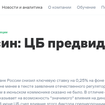
Новости и аналитика
О компании
Обучение
П
ляции
ин: ЦБ предвид
анк России снизил ключевую ставку на 0,25% на фоне
не менее в тексте заявления отечественного регулят
ем в июньском коммюнике сказано не было. В отличие 
указывает на возможность "значимого" влияния на ди
 В июне ЦБ счел влияние этого фактора среднесрочным