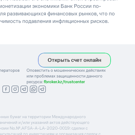
 монетизации экономики Банк России по-
для развивающихся финансовых рынков, что по
ачимость подавления инфляционных рисков.
Открыть счет онлайн
операторов
Оповестить о мошеннических действиях
или проблемах защищенности данного
ресурса:
fbroker.kz/trustcenter
ценных бумаг на территории Международного
раничений и/или указаний актов действующего
ензии No.№.AFSA-A-LA-2020-0019: сделки с
онсультаций по инвестициям и организация сделок с