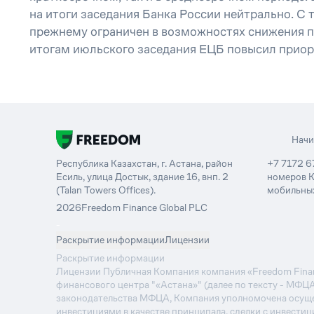
на итоги заседания Банка России нейтрально. С
прежнему ограничен в возможностях снижения пр
итогам июльского заседания ЕЦБ повысил приор
Нач
Республика Казахстан, г. Астана, район
+7 7172 6
Есиль, улица Достык, здание 16, внп. 2
номеров К
(Talan Towers Offices).
мобильных
2026
Freedom Finance Global PLC
-
Раскрытие информации
Лицензии
Раскрытие информации
Лицензии Публичная Компания компания «Freedom Financ
финансового центра "«Астана»" (далее по тексту - МФЦ
законодательства МФЦА, Компания уполномочена осуще
инвестициями в качестве принципала, сделки с инвестиц