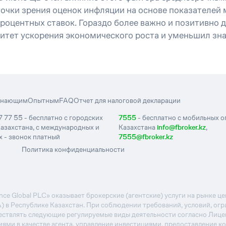
 точки зрения оценок инфляции на основе показателей
оцентных ставок. Гораздо более важно и позитивно 
итет ускорения экономического роста и уменьшил зн
инающим
Опытным
FAQ
Отчет для налоговой декларации
7 77 55 - бесплатно с городских
7555
- бесплатно с мобильных 
азахстана, с международных и
Казахстана
info@fbroker.kz
,
 - звонок платный
7555@fbroker.kz
Политика конфиденциальности
e Global PLC» оказывает брокерские (агентские) услуги на рынке 
А) в Республике Казахстан. При соблюдении требований, условий, ог
ствлять следующие регулируемые виды деятельности согласно Лиц
иями в качестве агента, управление инвестициями, предоставление к