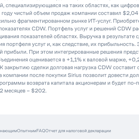
 специализирующаяся на таких областях, как цифрова
0 году чистый объем продаж компании составил $2,0
льно фрагментированном рынке ИТ-услуг. Приобретен
 показателях CDW. Портфель услуг и решений CDW ра
ивания показателей областях. Выручка в результате с
я портфеля услуг и, как следствие, их прибыльность. 
ой прибыли. При этом интегрированные решения предс
единения оценивается в +1,1% к валовой марже, +0,
К закрытию сделки долговая нагрузка CDW составит о
 компании после покупки Sirius позволит довести дол
ограммы возврата капитала акционерам и будет по-п
2 месяцев – $202.
инающим
Опытным
FAQ
Отчет для налоговой декларации