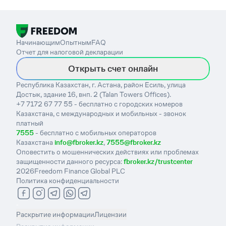
Начинающим
Опытным
FAQ
Отчет для налоговой декларации
Открыть счет онлайн
Республика Казахстан, г. Астана, район Есиль, улица
Достык, здание 16, внп. 2 (Talan Towers Offices).
+7 7172 67 77 55 - бесплатно с городских номеров
Казахстана, с международных и мобильных - звонок
платный
7555
- бесплатно с мобильных операторов
Казахстана
info@fbroker.kz
,
7555@fbroker.kz
Оповестить о мошеннических действиях или проблемах
защищенности данного ресурса:
fbroker.kz/trustcenter
2026
Freedom Finance Global PLC
Политика конфиденциальности
-
Раскрытие информации
Лицензии