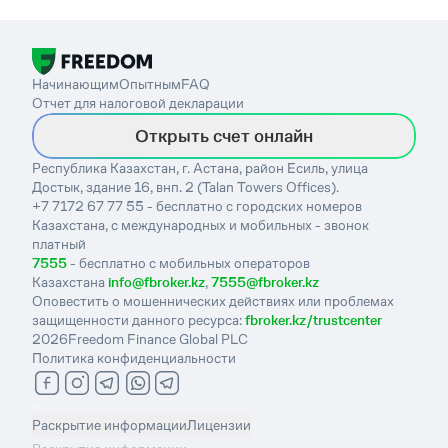
Начинающим
Опытным
FAQ
Отчет для налоговой декларации
Открыть счет онлайн
Республика Казахстан, г. Астана, район Есиль, улица
Достык, здание 16, внп. 2 (Talan Towers Offices).
+7 7172 67 77 55 - бесплатно с городских номеров
Казахстана, с международных и мобильных - звонок
платный
7555
- бесплатно с мобильных операторов
Казахстана
info@fbroker.kz
,
7555@fbroker.kz
Оповестить о мошеннических действиях или проблемах
защищенности данного ресурса:
fbroker.kz/trustcenter
2026
Freedom Finance Global PLC
Политика конфиденциальности
-
Раскрытие информации
Лицензии