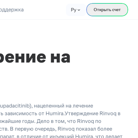
оддержка
Ру
Открыть счет
рение на
padacitinib), нацеленный на лечение
ь зависимость от Humira.Утверждение Rinvoq в
жайшие годы. Дело в том, что Rinvoq по
тв. В первую очередь, Rinvoq показал более
арат, в отличие от инъекций Humira, что делает