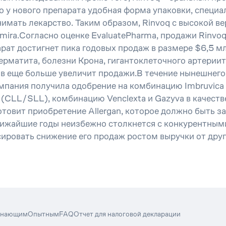
что у нового препарата удобная форма упаковки, спец
имать лекарство. Таким образом, Rinvoq с высокой 
ra.Согласно оценке EvaluatePharma, продажи Rinvoq 
арат достигнет пика годовых продаж в размере $6,5 м
рматита, болезни Крона, гигантоклеточного артериита
в еще больше увеличит продажи.В течение нынешнего
мпания получила одобрение на комбинацию Imbruvica 
L/SLL), комбинацию Venclexta и Gazyva в качестве 
товит приобретение Allergan, которое должно быть за
ближайшие годы неизбежно столкнется c конкурентны
ировать снижение его продаж ростом выручки от други
инающим
Опытным
FAQ
Отчет для налоговой декларации