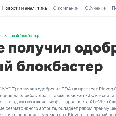
Новости и аналитика
О компании
Обучение
П
енциальный блокбастер
e получил одоб
й блокбастер
 NYSE) получала одобрение FDA на препарат Rinvoq (u
нциалом блокбастера, а также поможет AbbVie снизит
стать одним из ключевых факторов роста AbbVie в бли
ие ревматоидного артрита, обладает рядом преимущес
ых исследованиях. Кроме того, Rinvoq – оральный преп