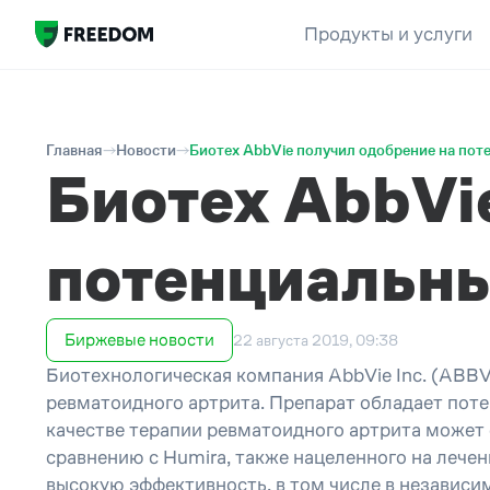
Продукты и услуги
Главная
Новости
Биотех AbbVie получил одобрение на пот
Биотех AbbVi
потенциальны
Биржевые новости
22 августа 2019, 09:38
Биотехнологическая компания AbbVie Inc. (ABBV,
ревматоидного артрита. Препарат обладает поте
качестве терапии ревматоидного артрита может 
сравнению с Humira, также нацеленного на лечен
высокую эффективность, в том числе в независим