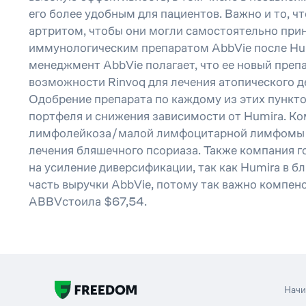
его более удобным для пациентов. Важно и то, 
артритом, чтобы они могли самостоятельно прин
иммунологическим препаратом AbbVie после Humi
менеджмент AbbVie полагает, что ее новый преп
возможности Rinvoq для лечения атопического де
Одобрение препарата по каждому из этих пункто
портфеля и снижения зависимости от Humira. Ко
лимфолейкоза/малой лимфоцитарной лимфомы (CL
лечения бляшечного псориаза. Также компания го
на усиление диверсификации, так как Humira в 
часть выручки AbbVie, потому так важно компенс
ABBVстоила $67,54.
Нач