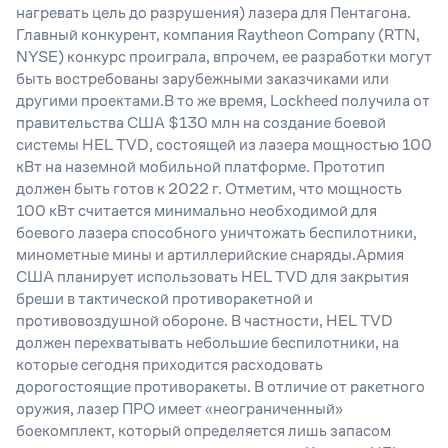
нагревать цель до разрушения) лазера для Пентагона.
Главный конкурент, компания Raytheon Company (RTN,
NYSE) конкурс проиграла, впрочем, ее разработки могут
быть востребованы зарубежными заказчиками или
другими проектами.В то же время, Lockheed получила от
правительства США $130 млн на создание боевой
системы HEL TVD, состоящей из лазера мощностью 100
кВт на наземной мобильной платформе. Прототип
должен быть готов к 2022 г. Отметим, что мощность
100 кВт считается минимально необходимой для
боевого лазера способного уничтожать беспилотники,
минометные мины и артиллерийские снаряды.Армия
США планирует использовать HEL TVD для закрытия
бреши в тактической противоракетной и
противовоздушной обороне. В частности, HEL TVD
должен перехватывать небольшие беспилотники, на
которые сегодня приходится расходовать
дорогостоящие противоракеты. В отличие от ракетного
оружия, лазер ПРО имеет «неограниченный»
боекомплект, который определяется лишь запасом