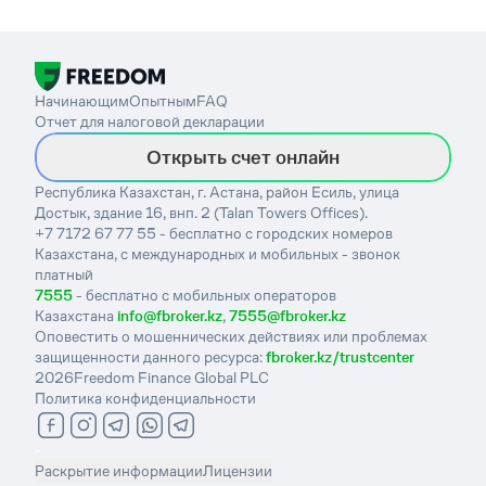
Начинающим
Опытным
FAQ
Отчет для налоговой декларации
Открыть счет онлайн
Республика Казахстан, г. Астана, район Есиль, улица
Достык, здание 16, внп. 2 (Talan Towers Offices).
+7 7172 67 77 55 - бесплатно с городских номеров
Казахстана, с международных и мобильных - звонок
платный
7555
- бесплатно с мобильных операторов
Казахстана
info@fbroker.kz
,
7555@fbroker.kz
Оповестить о мошеннических действиях или проблемах
защищенности данного ресурса:
fbroker.kz/trustcenter
2026
Freedom Finance Global PLC
Политика конфиденциальности
-
Раскрытие информации
Лицензии