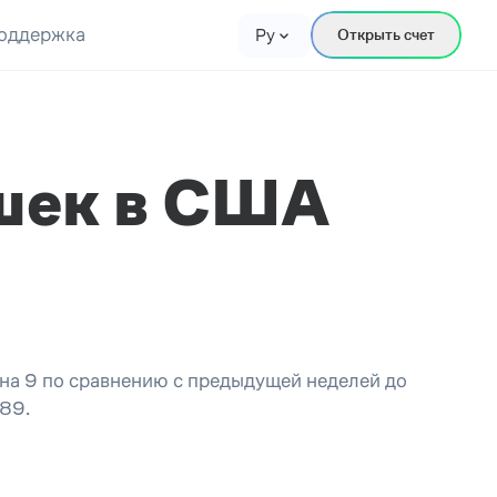
оддержка
Ру
Открыть счет
шек в США
на 9 по сравнению с предыдущей неделей до
789.