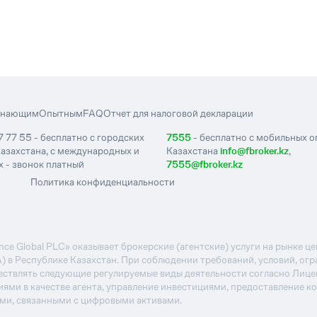
инающим
Опытным
FAQ
Отчет для налоговой декларации
7 77 55 - бесплатно с городских
7555
- бесплатно с мобильных 
азахстана, с международных и
Казахстана
info@fbroker.kz
,
 - звонок платный
7555@fbroker.kz
Политика конфиденциальности
e Global PLC» оказывает брокерские (агентские) услуги на рынке 
А) в Республике Казахстан. При соблюдении требований, условий, ог
ствлять следующие регулируемые виды деятельности согласно Лиц
иями в качестве агента, управление инвестициями, предоставление к
ями, связанными с цифровыми активами.