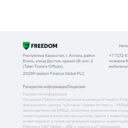
Нач
Республика Казахстан, г. Астана, район
+7 7172 6
Есиль, улица Достык, здание 16, внп. 2
номеров К
(Talan Towers Offices).
мобильных
2026
Freedom Finance Global PLC
-
Раскрытие информации
Лицензии
Раскрытие информации
Лицензии Публичная Компания компания «Freedom Financ
финансового центра "«Астана»" (далее по тексту - МФЦ
законодательства МФЦА, Компания уполномочена осуще
инвестициями в качестве принципала, сделки с инвестиц
инвестициями, а также организация сделок с инвестици
Рейтинги S&P Global – «BB-», прогноз «Стабильный».