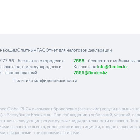
инающим
Опытным
FAQ
Отчет для налоговой декларации
7 77 55 - бесплатно с городских
7555
- бесплатно с мобильных 
азахстана, с международных и
Казахстана
info@fbroker.kz
,
 - звонок платный
7555@fbroker.kz
Политика конфиденциальности
e Global PLC» оказывает брокерские (агентские) услуги на рынке 
А) в Республике Казахстан. При соблюдении требований, условий, ог
ствлять следующие регулируемые виды деятельности согласно Лиц
иями в качестве агента, управление инвестициями, предоставление к
ями, связанными с цифровыми активами.