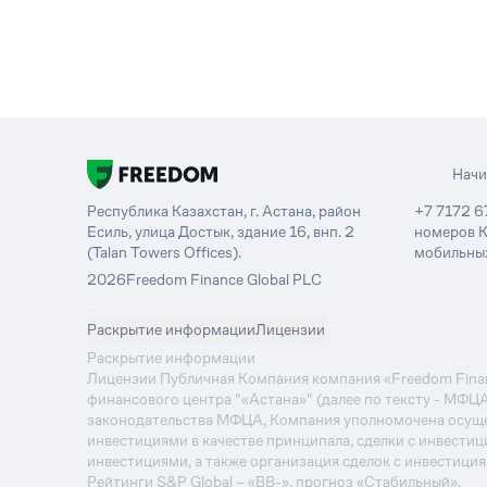
Нач
Республика Казахстан, г. Астана, район
+7 7172 6
Есиль, улица Достык, здание 16, внп. 2
номеров К
(Talan Towers Offices).
мобильных
2026
Freedom Finance Global PLC
-
Раскрытие информации
Лицензии
Раскрытие информации
Лицензии Публичная Компания компания «Freedom Financ
финансового центра "«Астана»" (далее по тексту - МФЦ
законодательства МФЦА, Компания уполномочена осуще
инвестициями в качестве принципала, сделки с инвестиц
инвестициями, а также организация сделок с инвестици
Рейтинги S&P Global – «BB-», прогноз «Стабильный».