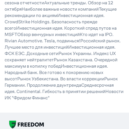
сезона отчетностиАктуальные тренды. Обзор на 12
октябряНаиболее важные новости компанийТекущие
рекомендации по акциямИнвестиционная идея.
CrowdStrike Holdings. Безопасность прежде
всегоИнвестиционная идея. Короткий спред путов на
MSFTОбзор венчурных инвестицийКто идет на IPO.
Rivian Automotive. Tesla, подвинься!Российский рынок.
Лучшее место для инвестицийИнвестиционная идея.
ФСК ЕЭС. Доходные сетиРынок Украины. Индекс UX
сохраняет нейтралитетРынок Казахстана. Очередной
максимум в копилку победИнвестиционная идея.
Народный банк. Все готово к покорению новых
высотРынок Узбекистана. Во власти коррекцииРынок
Германии. Продолжение даунтрендаСреднесрочная
идея. Continental. Гибкость в принятии решенийНовости
ИК "Фридом Финанс"