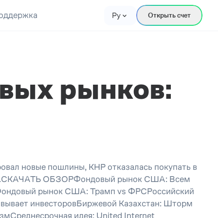
оддержка
Ру
Открыть счет
вых рынков:
ровал новые пошлины, КНР отказалась покупать в
ремя.СКАЧАТЬ ОБЗОРФондовый рынок США: Всем
Фондовый рынок США: Трамп vs ФРСРоссийский
овывает инвесторовБиржевой Казахстан: Шторм
мСреднесрочная идея: United Internet