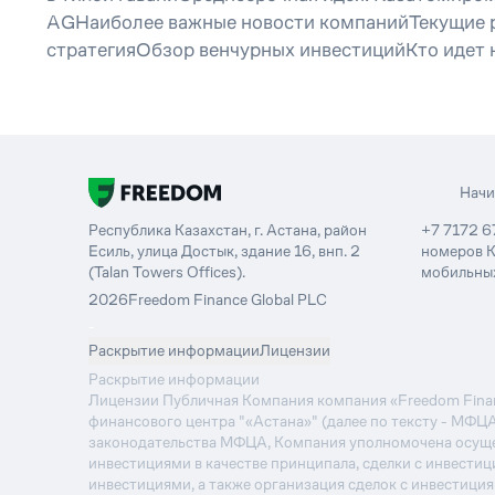
AGНаиболее важные новости компанийТекущие р
стратегияОбзор венчурных инвестицийКто идет н
Нач
Республика Казахстан, г. Астана, район
+7 7172 6
Есиль, улица Достык, здание 16, внп. 2
номеров К
(Talan Towers Offices).
мобильных
2026
Freedom Finance Global PLC
-
Раскрытие информации
Лицензии
Раскрытие информации
Лицензии Публичная Компания компания «Freedom Financ
финансового центра "«Астана»" (далее по тексту - МФЦ
законодательства МФЦА, Компания уполномочена осуще
инвестициями в качестве принципала, сделки с инвестиц
инвестициями, а также организация сделок с инвестици