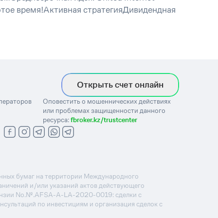
тое время!Активная стратегияДивидендная
Открыть счет онлайн
операторов
Оповестить о мошеннических действиях
или проблемах защищенности данного
ресурса:
fbroker.kz/trustcenter
ценных бумаг на территории Международного
раничений и/или указаний актов действующего
ензии No.№.AFSA-A-LA-2020-0019: сделки с
онсультаций по инвестициям и организация сделок с