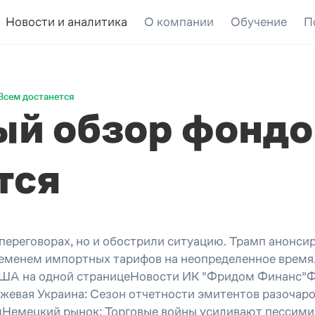
Новости и аналитика
О компании
Обучение
П
Всем достанется
й обзор фондо
тся
 переговорах, но и обострили ситуацию. Трамп анонси
 бременем импортных тарифов на неопределенное в
США на одной страницеНовости ИК "Фридом Финанс"
евая Украина: Сезон отчетности эмитентов разочар
Немецкий рынок: Торговые войны усиливают пессимиз