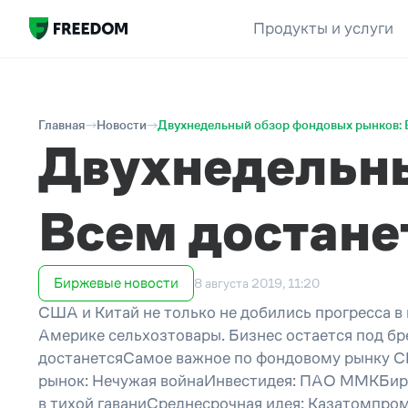
Продукты и услуги
Главная
Новости
Двухнедельный обзор фондовых рынков: 
Двухнедельны
Всем достане
Биржевые новости
8 августа 2019, 11:20
США и Китай не только не добились прогресса в
Америке сельхозтовары. Бизнес остается под
достанетсяСамое важное по фондовому рынку 
рынок: Нечужая войнаИнвестидея: ПАО ММКБирж
в тихой гаваниСреднесрочная идея: Казатомпром