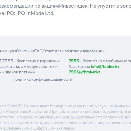
екомендации по акциямИнвестидея: Не упустите золо
а IPO: IPO InMode Ltd.
инающим
Опытным
FAQ
Отчет для налоговой декларации
7 77 55 - бесплатно с городских
7555
- бесплатно с мобильных 
азахстана, с международных и
Казахстана
info@fbroker.kz
,
 - звонок платный
7555@fbroker.kz
Политика конфиденциальности
e Global PLC» оказывает брокерские (агентские) услуги на рынке 
А) в Республике Казахстан. При соблюдении требований, условий, ог
ствлять следующие регулируемые виды деятельности согласно Лиц
иями в качестве агента, управление инвестициями, предоставление к
ями, связанными с цифровыми активами.