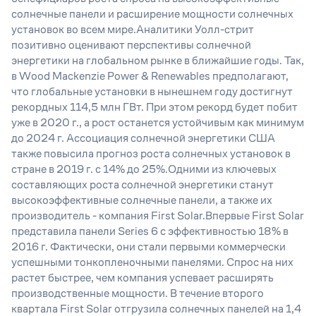
солнечные панели и расширение мощности солнечных
установок во всем мире.Аналитики Уолл-стрит
позитивно оценивают перспективы солнечной
энергетики на глобальном рынке в ближайшие годы. Так,
в Wood Mackenzie Power & Renewables предполагают,
что глобальные установки в нынешнем году достигнут
рекордных 114,5 млн ГВт. При этом рекорд будет побит
уже в 2020 г., а рост останется устойчивым как минимум
до 2024 г. Ассоциация солнечной энергетики США
также повысила прогноз роста солнечных установок в
стране в 2019 г. с 14% до 25%.Одними из ключевых
составляющих роста солнечной энергетики станут
высокоэффективные солнечные панели, а также их
производитель - компания First Solar.Впервые First Solar
представила панели Series 6 с эффективностью 18% в
2016 г. Фактически, они стали первыми коммерчески
успешными тонкопленочными панелями. Спрос на них
растет быстрее, чем компания успевает расширять
производственные мощности. В течение второго
квартала First Solar отгрузила солнечных панелей на 1,4